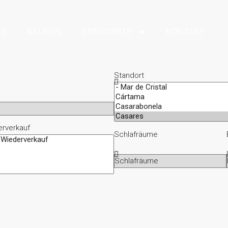
NS
KAUFEN
STANDORTE
KONTAKT
Standort
rverkauf
Schlafräume