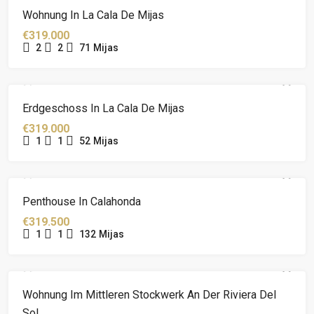
Wohnung In La Cala De Mijas
€319.000
2
2
71
Mijas
Erdgeschoss In La Cala De Mijas
€319.000
1
1
52
Mijas
Penthouse In Calahonda
€319.500
1
1
132
Mijas
Wohnung Im Mittleren Stockwerk An Der Riviera Del
Sol