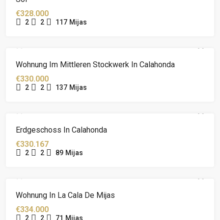
€328.000
2
2
117
Mijas
Wohnung Im Mittleren Stockwerk In Calahonda
€330.000
2
2
137
Mijas
Erdgeschoss In Calahonda
€330.167
2
2
89
Mijas
Wohnung In La Cala De Mijas
€334.000
2
2
71
Mijas