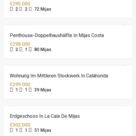
€295.000
2
2
72
Mijas
Penthouse-Doppelhaushälfte In Mijas Costa
€298.000
2
1
80
Mijas
Wohnung Im Mittleren Stockwerk In Calahonda
€299.000
1
1
39
Mijas
Erdgeschoss In La Cala De Mijas
€302.000
1
1
51
Mijas