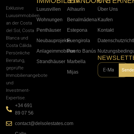
IMMOBILIEN
STANDORTE
UNTERNE
Exklusive
Luxusvillen
Alhaurín
Über Uns
Luxusimmobilien
Wohnungen
Benalmádena
Kaufen
an der Costa
Penthäuser
Estepona
Kontakt
del Sol, Costa
Blanca und
Neubauprojekte
Fuengirola
Datenschutzrichtl
Costa Cálida.
Anlageimmobilien
Puerto Banús
Nutzungsbeding
Persönliche
NEWSLETT
Beratung,
Strandhäuser
Marbella
geprüfte
Sende
Mijas
Immobilienangebote
und
Investment-
Expertise.
+34 691
89 07 56
contact@delsolestates.com
Calle