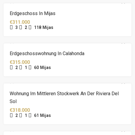
Erdgeschoss In Mijas
€311.000
3
2
118
Mijas
Erdgeschosswohnung In Calahonda
€315.000
2
1
60
Mijas
Wohnung Im Mittleren Stockwerk An Der Riviera Del
Sol
€318.000
2
1
61
Mijas