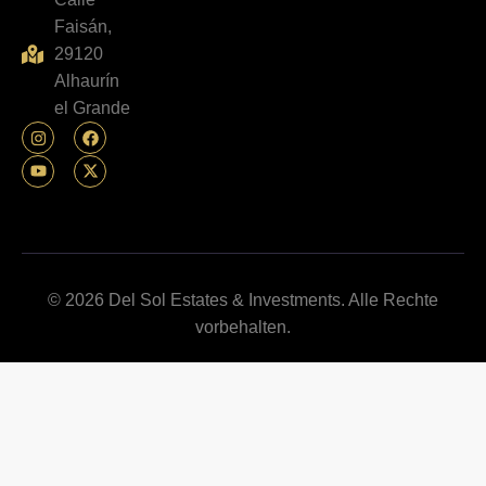
Faisán,
29120
Alhaurín
el Grande
© 2026 Del Sol Estates & Investments. Alle Rechte
vorbehalten.