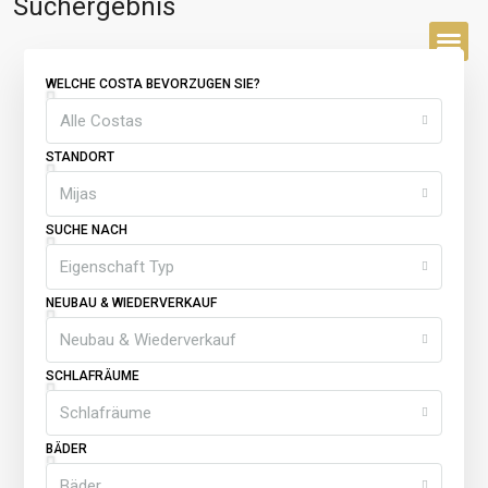
Suchergebnis
WELCHE COSTA BEVORZUGEN SIE?
BUYER’S 
Alle Costas
STANDORT
Mijas
SUCHE NACH
Eigenschaft Typ
NEUBAU & WIEDERVERKAUF
Neubau & Wiederverkauf
SCHLAFRÄUME
Schlafräume
BÄDER
Bäder