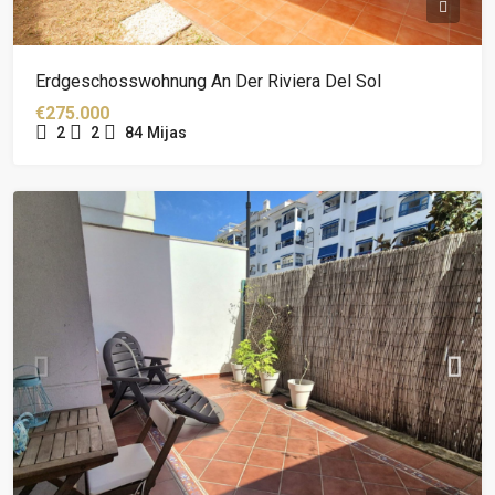
Erdgeschosswohnung An Der Riviera Del Sol
€275.000
2
2
84
Mijas