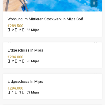
Wohnung Im Mittleren Stockwerk In Mijas Golf
€289.500
2
2
85
Mijas
Erdgeschoss In Mijas
€294.000
2
2
96
Mijas
Erdgeschoss In Mijas
€294.000
1
1
63
Mijas