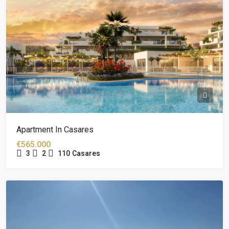
Apartment In Casares
€565.000
3
2
110
Casares