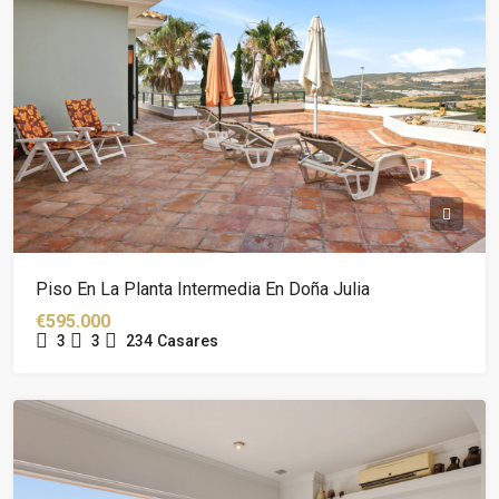
Piso En La Planta Intermedia En Doña Julia
€595.000
3
3
234
Casares