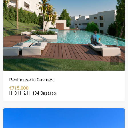
Penthouse In Casares
€715.000
3
2
134
Casares