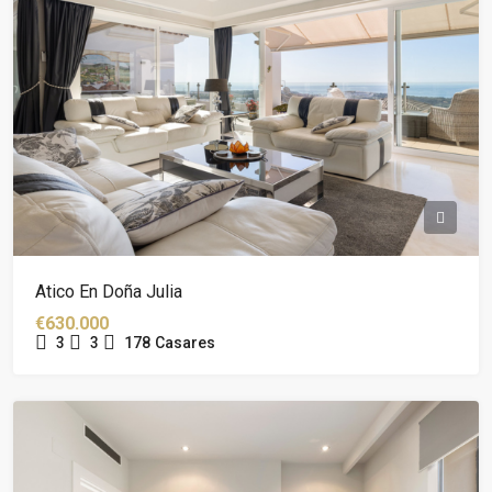
Atico En Doña Julia
€630.000
3
3
178
Casares