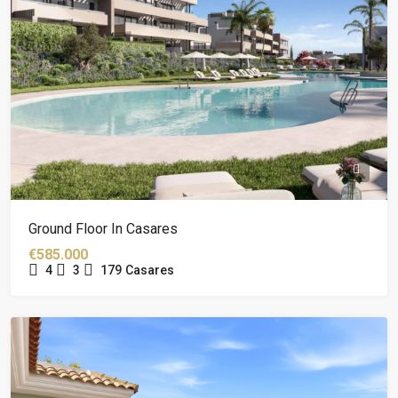
Ground Floor In Casares
€585.000
4
3
179
Casares