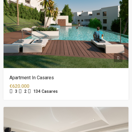
Apartment In Casares
€620.000
3
2
134
Casares