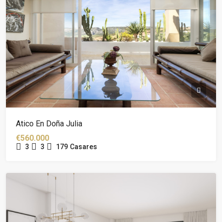
Atico En Doña Julia
€560.000
3
3
179
Casares