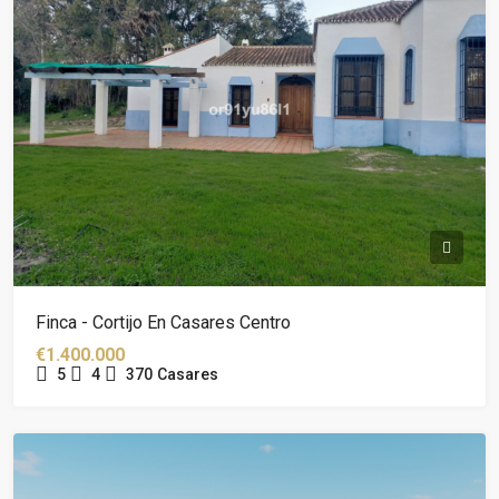
Finca - Cortijo En Casares Centro
€1.400.000
5
4
370
Casares