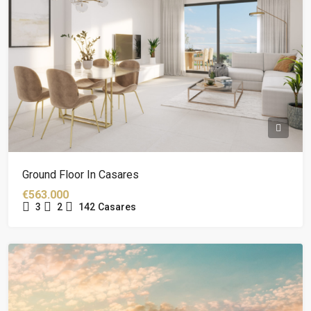
Ground Floor In Casares
€563.000
3
2
142
Casares