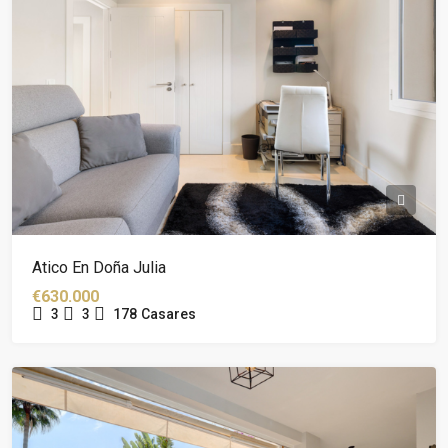
Atico En Doña Julia
€630.000
3
3
178
Casares