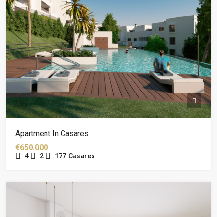
Apartment In Casares
€650.000
4
2
177
Casares