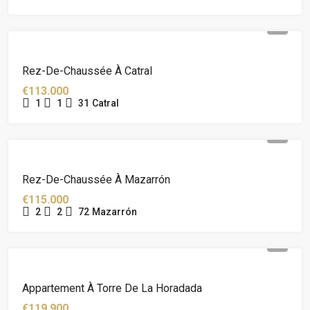
Rez-De-Chaussée À Catral
€113.000
1
1
31
Catral
Rez-De-Chaussée À Mazarrón
€115.000
2
2
72
Mazarrón
Appartement À Torre De La Horadada
€119.900