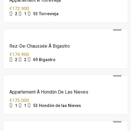
Appartement À Torrevieja
€172.900
2
1
53
Torrevieja
Rez-De-Chaussée À Bigastro
€174.900
2
2
69
Bigastro
Appartement À Hondón De Las Nieves
€175.000
1
1
53
Hondón de las Nieves