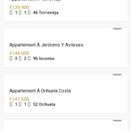
€139.900
1
1
46
Torrevieja
Appartement À Jerónimo Y Avileses
€144.000
3
2
96
Inconnu
Appartement À Orihuela Costa
€147.500
1
1
52
Orihuela