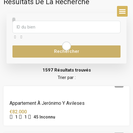
Résultats De La Recherche
À PROPOS DE
Rechercher
1597 Résultats trouvés
Trier par :
Appartement À Jerónimo Y Avileses
€82.000
1
1
45
Inconnu