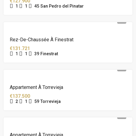
€127.900
1
1
45
San Pedro del Pinatar
Rez-De-Chaussée À Finestrat
€131.721
1
1
39
Finestrat
Appartement À Torrevieja
€137.500
2
1
59
Torrevieja
Appartement À Torrevieja