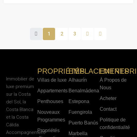
1
2
3
PROPRIÉTÉS
EMPLACEMENTS
ENTREPR
Immobilier de
Villas de luxe
Alhaurín
À Propos de
luxe premium
Nous
Appartements
Benalmádena
sur la Costa
Acheter
Penthouses
Estepona
del Sol, la
Contact
Costa Blanca
Nouveaux
Fuengirola
et la Costa
Programmes
Politique de
Puerto Banús
Cálida.
confidentialité
Propriétés
Accompagnement
Marbella